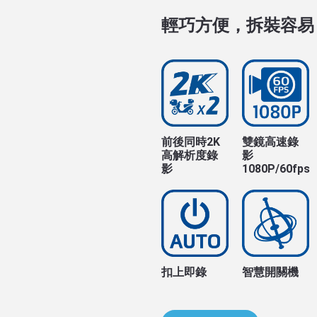
輕巧方便，拆裝容易
前後同時2K
雙鏡高速錄
高解析度錄
影
影
1080P/60fps
扣上即錄
智慧開關機