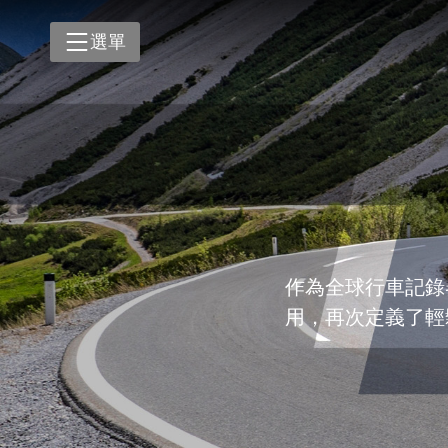
車
產品
選單
聯
行
解決方案
汽
導
技術支援
汽
投資人專區
嵌
工
關於我們
作為全球行車記錄
工
用，再次定義了輕
聯絡我們
平
工
自
戶