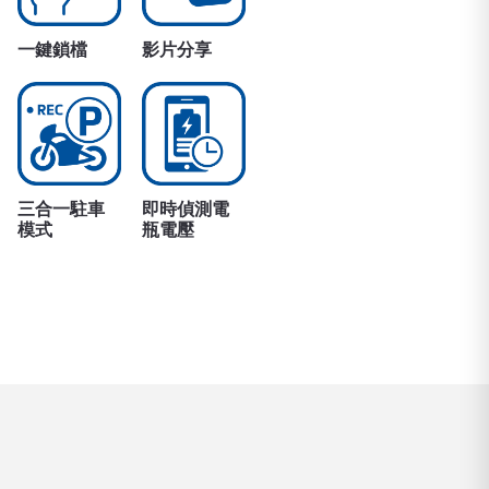
一鍵鎖檔
影片分享
三合一駐車
即時偵測電
模式
瓶電壓