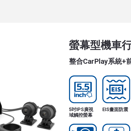
螢幕型機車
整合CarPlay系統
5吋IPS廣視
EIS畫面防震
域觸控螢幕