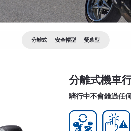
分離式
安全帽型
螢幕型
分離式機車
騎行中不會錯過任