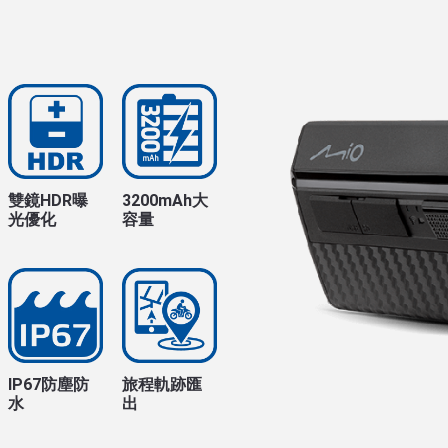
雙鏡HDR曝
3200mAh大
光優化
容量
IP67防塵防
旅程軌跡匯
水
出