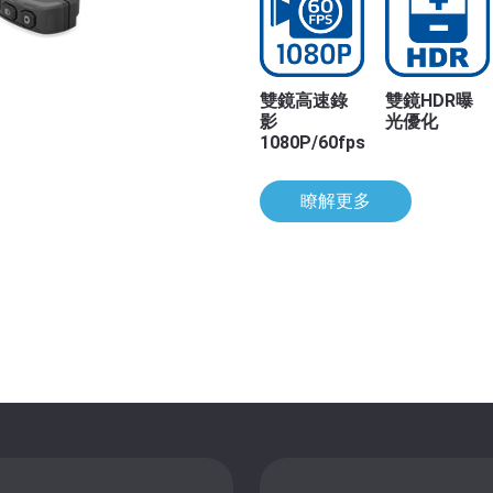
雙鏡高速錄
雙鏡HDR曝
影
光優化
1080P/60fps
瞭解更多