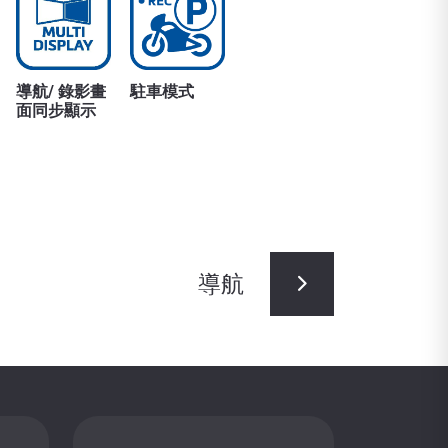
導航/ 錄影畫
駐車模式
面同步顯示
導航