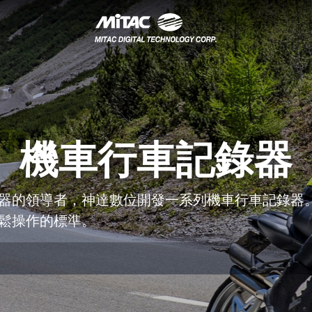
載視訊
網型行車記錄器
車載視訊解決方案
車記錄器
車用
機車用
航
車導航
越野導航
Cyclo自行車導航
機車行車記錄器
入式系統
業級主機板
器的領導者，神達數位開發一系列機車行車記錄器
業級觸控螢幕電腦
鬆操作的標準。
板
業平板
車用平板
手持行動裝置
助服務機
外照明