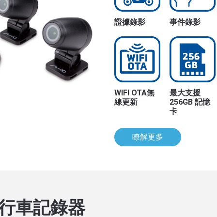
證據錄影
事件錄影
WIFI OTA無
最大支援
線更新
256GB 記憶
卡
瞭解更多
行車記錄器