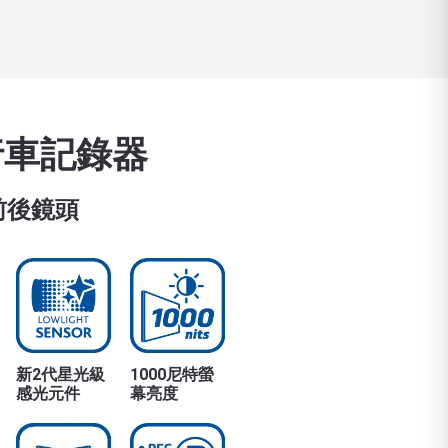
行車記錄器
+前後鏡頭
新2代星光級
1000尼特螢
感光元件
幕亮度