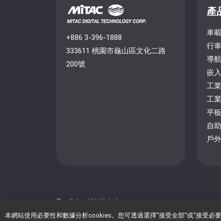
產
車
+886 3-396-1888
行
333611 桃園市龜山區文化二路
導
200號
嵌
工
工
平
自
戶
English
繁體中文
本網站使用必要性和數據分析cookies。您可透過選擇"接受全部"或"接受必要性