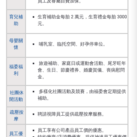
員工及眷屬自費加保。
育兒補
生育補助金每胎 2 萬元，生育禮金每胎 3000
助
元。
母嬰關
哺乳室、臨托空間、好孕停車位。
懷
旅遊補助、家庭日或運動會活動、尾牙旺年
福委福
會、生日、節慶禮券、婚慶賀儀、喪病慰問
利
金。
多樣化社團活動及競賽，由福委會定期提供
社團休
補助。
閒活動
疏壓按
聘請視障員工提供疏壓按摩服務。
摩
員工享有公司產品員工價的優惠。
員工優