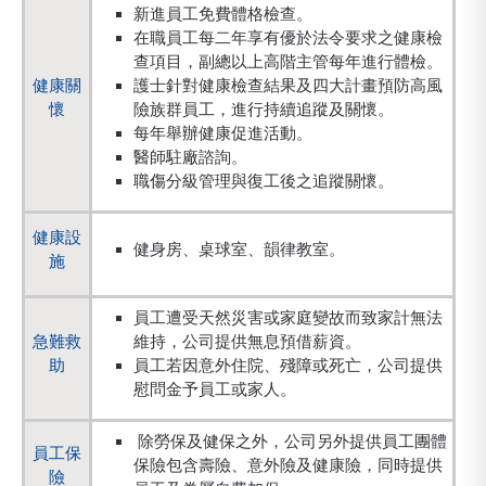
新進員工免費體格檢查。
在職員工每二年享有優於法令要求之健康檢
查項目，副總以上高階主管每年進行體檢。
健康關
護士針對健康檢查結果及四大計畫預防高風
懷
險族群員工，進行持續追蹤及關懷。
每年舉辦健康促進活動。
醫師駐廠諮詢。
職傷分級管理與復工後之追蹤關懷。
健康設
健身房、桌球室、韻律教室。
施
員工遭受天然災害或家庭變故而致家計無法
急難救
維持，公司提供無息預借薪資。
助
員工若因意外住院、殘障或死亡，公司提供
慰問金予員工或家人。
除勞保及健保之外，公司另外提供員工團體
員工保
保險包含壽險、意外險及健康險，同時提供
險