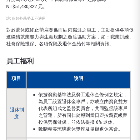
NT$51,430,322 元。
註: 藍領外藉勞工不適用
對於退休或終止勞雇關係而結束職涯之員工，主動提供各項促
進繼續就業能力與生涯規劃之過渡協助方案，如：職業訓練、
社會保險投保、各項保險及退休金給付等相關資訊。
員工福利
項目
說明
依據勞動基準法及勞工退休金條例之規定，
為員工設置退休金專戶，亦成立由勞資雙方
代表所組成之監督委員會，共同監督該專戶
退休制
之營運，所有同仁於報到當日即按薪資級距
度
投保勞保健保，並依法提撥 6% 退休。
致贈精美琉璃退休獎座及舉辦退休茶會。