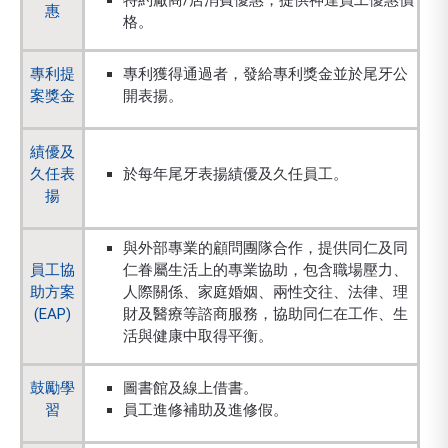
特約廠商/店消費優惠，提供神達員工優惠價
惠
格。
專利提
專利獲得通過者，發給專利獎金並於尾牙公
案獎金
開表揚。
績優及
久任表
於每年尾牙表揚績優及久任員工。
揚
與外部專業的顧問團隊合作，提供同仁及同
員工協
仁眷屬生活上的專業協助，包含職場壓力、
助方案
人際關係、家庭婚姻、兩性交往、法律、理
(EAP)
財及醫療等諮商服務，協助同仁在工作、生
活與健康中取得平衡。
鼓勵學
圖書館及線上借書。
習
員工進修補助及進修假。