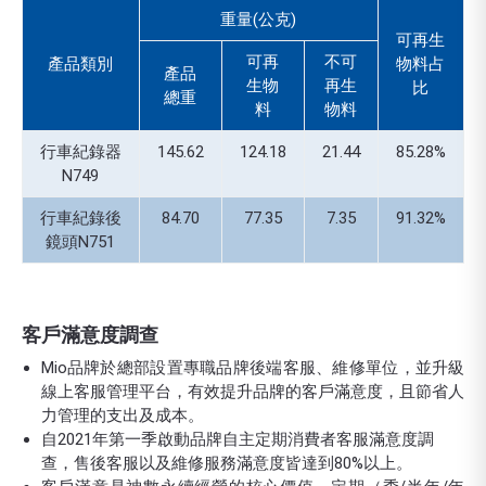
重量(公克)
可再生
可再
不可
產品類別
物料占
產品
生物
再生
比
總重
料
物料
行車紀錄器
145.62
124.18
21.44
85.28%
N749
行車紀錄後
84.70
77.35
7.35
91.32%
鏡頭N751
客戶滿意度調查
Mio品牌於總部設置專職品牌後端客服、維修單位，並升級
線上客服管理平台，有效提升品牌的客戶滿意度，且節省人
力管理的支出及成本。
自2021年第一季啟動品牌自主定期消費者客服滿意度調
查，售後客服以及維修服務滿意度皆達到80%以上。