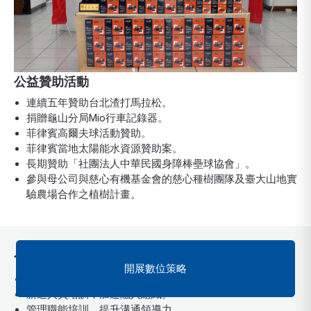
公益贊助活動
連續五年贊助台北渣打馬拉松。
捐贈龜山分局Mio行車記錄器。
菲律賓高爾夫球活動贊助。
菲律賓當地太陽能水資源贊助案。
長期贊助「社團法人中華民國身障棒壘球協會」。
參與母公司與慈心有機基金會的慈心種樹團隊及臺大山地實
驗農場合作之植樹計畫。
人才吸引與發展
建立轉型思維
開展數位策略
多元學習資源，打造適才環境。
新進人員培訓，加速融入組織。
管理職能培訓，提升溝通領導力。