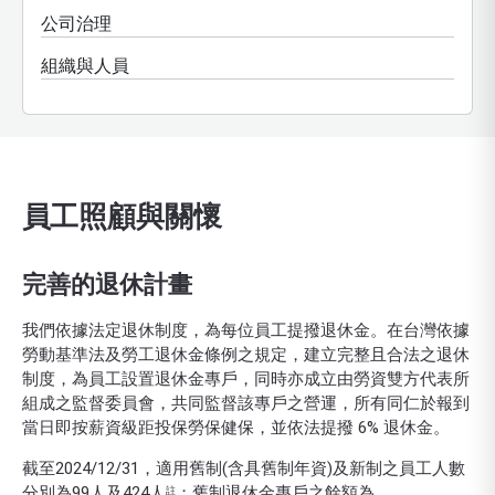
公司治理
組織與人員
員工照顧與關懷
完善的退休計畫
我們依據法定退休制度，為每位員工提撥退休金。在台灣依據
勞動基準法及勞工退休金條例之規定，建立完整且合法之退休
制度，為員工設置退休金專戶，同時亦成立由勞資雙方代表所
組成之監督委員會，共同監督該專戶之營運，所有同仁於報到
當日即按薪資級距投保勞保健保，並依法提撥 6% 退休金。
截至2024/12/31，適用舊制(含具舊制年資)及新制之員工人數
分別為99人及424人
；舊制退休金專戶之餘額為
註